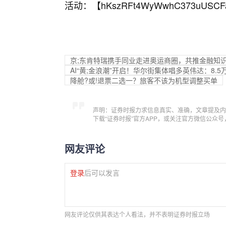
活动：【
hKszRFt4WyWwhC373uUSCF
京;东肯特瑞携手同业走进奥运商圈，共推金融知
AI“黄;金浪潮”开启！华尔街集体唱多英伟达：8.
降舱?或!退票二选一？旅客不该为机型调整买单
声明：证券时报力求信息真实、准确，文章提及内
下载“证券时报”官方APP，或关注官方微信公众
网友评论
登录
后可以发言
网友评论仅供其表达个人看法，并不表明证券时报立场