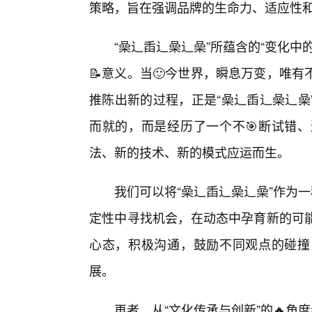
策略，旨在强调品牌的生命力、适应性
“喿辶臿辶喿辶喿”所蕴含的“变化
📝意义。当🙂今世界，瞬息万变，唯
推陈出新的过程，正是“喿辶臿辶喿辶喿
而就的，而是经历了一个不🎯断试错、
法、新的技术、新的模式应运而生。
我们可以将“喿辶臿辶喿辶喿”作为
定性中寻找机会，在动态中孕育新的可
心态，积极沟通，鼓励不同观点的碰撞
展。
再者，从“文化传承与创新”的🔥角