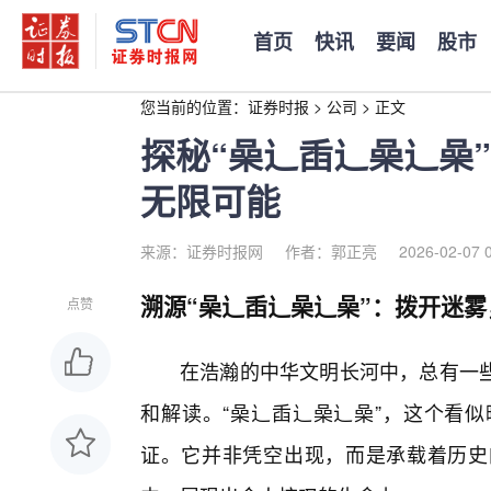
首页
快讯
要闻
股市
您当前的位置：
证券时报
>
公司
>
正文
探秘“喿辶臿辶喿辶喿
无限可能
来源：证券时报网
作者：郭正亮
2026-02-07 
溯源“喿辶臿辶喿辶喿”：拨开迷
点赞
在浩瀚的中华文明长河中，总有一
和解读。“喿辶臿辶喿辶喿”，这个看
证。它并非凭空出现，而是承载着历史