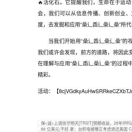
🔥活化石。它提醒我们，生命在于运
会，我们可以从信息传播、创新创业、
度，去发掘和应用“喿辶臿辶喿辶喿”所
当我们开始用“喿辶臿辶喿辶喿”的
我们或许会发现，前方的道路，将因此
在理解与应用“喿辶臿辶喿辶喿”的过程
精彩。
活动：【
8cjVGdkyAuHwSRRkeCZXbTJ
保<诚>上调信守明天[TRS!T]预期收益，28年IRR
66 亿美元:不好.拿：台积电被曝正考虑退还美国 C