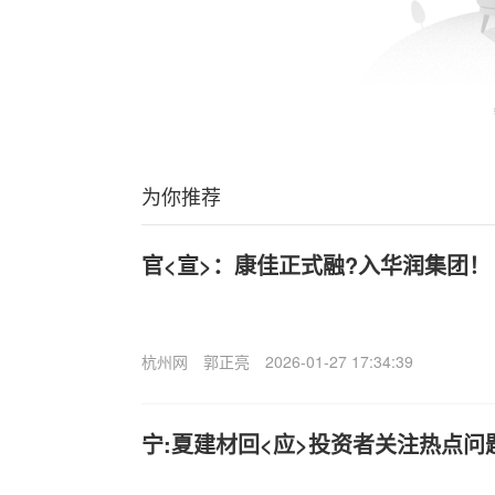
为你推荐
官<宣>：康佳正式融?入华润集团！
杭州网
郭正亮
2026-01-27 17:34:39
宁:夏建材回<应>投资者关注热点问