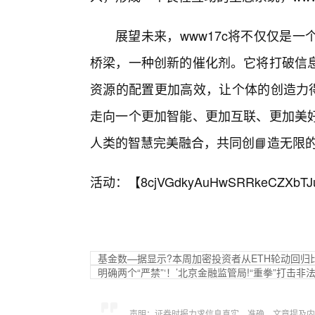
展望未来，www17c将不仅仅是
桥梁，一种创新的催化剂。它将打破信
资源的配置更加高效，让个体的创造力得
走向一个更加智能、更加互联、更加美
人类的智慧完美融合，共同创📘造无限
活动：【
8cjVGdkyAuHwSRRkeCZXbTJ
基金数—据显示?本周加密投资者从ETH轮动回归
明确两个“严禁”‘！’北京金融监管局!“重拳”打击非
声明：证券时报力求信息真实、准确，文章提及内