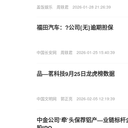
盖饭娱乐
周轶君
2026-01-28 21:26:39
福田汽车：?公司{无}逾期担保
中国长安网
周轶君
2026-01-25 15:40:39
品—茗科技9月25日龙虎榜数据
中国文明网
郭正亮
2026-02-05 12:19:39
中金公司‘牵’头保荐铝产—业链标
股IPO